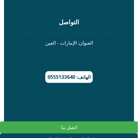
التواصل
العنوان: الإمارات - العين
الهاتف: 0555133640
اتصل بنا
© All rights reserved, Powered by WordPress.